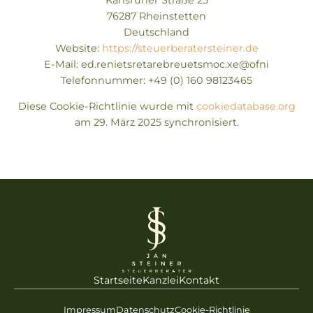
76287 Rheinstetten
Deutschland
Website:
https://steuerberatersteiner.de
E-Mail:
steuerberatersteiner.de
ex.com
info@
Telefonnummer: +49 (0) 160 98123465
Diese Cookie-Richtlinie wurde mit
cookiedatabase.org
am 29. März 2025 synchronisiert.
Startseite
Kanzlei
Kontakt
Impressum
Datenschutz
Cookie-Richtlinie