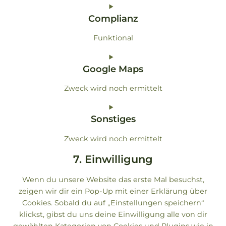
Consent
Complianz
to
service
Funktional
wordpress
Consent
Google Maps
to
service
Zweck wird noch ermittelt
complianz
Consent
Sonstiges
to
service
Zweck wird noch ermittelt
google-
maps
Consent
7. Einwilligung
to
Wenn du unsere Website das erste Mal besuchst,
service
zeigen wir dir ein Pop-Up mit einer Erklärung über
sonstiges
Cookies. Sobald du auf „Einstellungen speichern“
klickst, gibst du uns deine Einwilligung alle von dir
gewählten Kategorien von Cookies und Plugins wie in